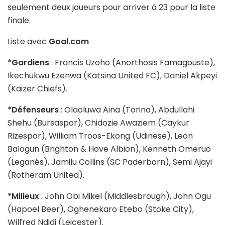
seulement deux joueurs pour arriver à 23 pour la liste
finale.
Liste avec
Goal.com
*Gardiens
: Francis Uzoho (Anorthosis Famagouste),
Ikechukwu Ezenwa (Katsina United FC), Daniel Akpeyi
(Kaizer Chiefs).
*Défenseurs
: Olaoluwa Aina (Torino), Abdullahi
Shehu (Bursaspor), Chidozie Awaziem (Caykur
Rizespor), William Troos-Ekong (Udinese), Leon
Balogun (Brighton & Hove Albion), Kenneth Omeruo
(Leganés), Jamilu Collins (SC Paderborn), Semi Ajayi
(Rotheram United).
*Milieux
: John Obi Mikel (Middlesbrough), John Ogu
(Hapoel Beer), Oghenekaro Etebo (Stoke City),
Wilfred Ndidi (Leicester).