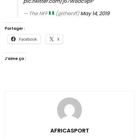
pic.twitter.com/j67W8oc9pP
— The NFF
(@thenff)
May 14, 2019
Partager :
Facebook
X
J’aime ça :
AFRICASPORT