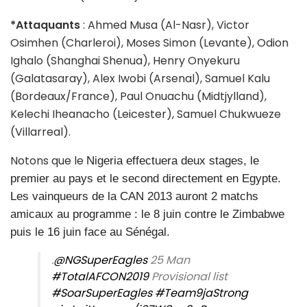
*Attaquants
: Ahmed Musa (Al-Nasr), Victor
Osimhen (Charleroi), Moses Simon (Levante), Odion
Ighalo (Shanghai Shenua), Henry Onyekuru
(Galatasaray), Alex Iwobi (Arsenal), Samuel Kalu
(Bordeaux/France), Paul Onuachu (Midtjylland),
Kelechi Iheanacho (Leicester), Samuel Chukwueze
(Villarreal).
Notons que le
Nigeria effectuera deux stages, le
premier au pays et le second directement en Egypte.
Les vainqueurs de la CAN 2013 auront 2 matchs
amicaux au programme : le 8 juin contre le Zimbabwe
puis le 16 juin face au Sénégal.
.
@NGSuperEagles
25 Man
#TotalAFCON2019
Provisional list
#SoarSuperEagles
#Team9jaStrong