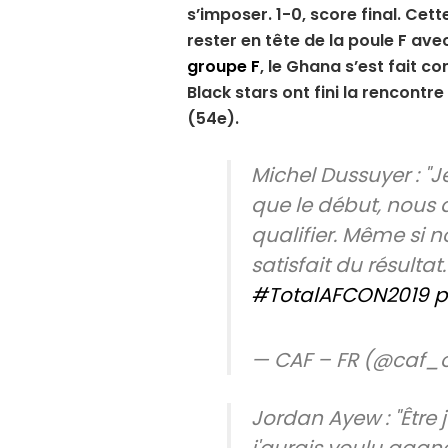
s’imposer. 1-0, score final. Ce
rester en tête de la poule F ave
groupe F
, le Ghana s’est fait co
Black stars ont fini la rencontre
(54e).
Michel Dussuyer : "J
que le début, nous a
qualifier. Même si n
satisfait du résultat.
#TotalAFCON2019
p
— CAF – FR (@caf_
Jordan Ayew : "Être
j'aurais voulu gagne