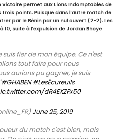
tte victoire permet aux Lions Indomptables de
c trois points. Puisque dans l’autre match de
ntrer par le Bénin par un nul ouvert (2-2). Les
 à 10, suite à l’expulsion de Jordan Bhoye
e suis fier de mon équipe. Ce n'est
llons tout faire pour nous
ous aurions pu gagner, je suis
"
#GHABEN
#LesÉcureuils
ic.twitter.com/dR4EXZFx50
online_FR)
June 25, 2019
 joueur du match c'est bien, mais
r. On n'est pas sous pression, on