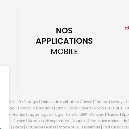
NOS
T
APPLICATIONS
MOBILE
u
guinéens à l'étranger | Histoire du football en Guinée | Edouard Mendy | Ali
 Sénégal | Football Sénégalais | Lamb | Balla Gaye 2 | Modou Lô | Ligue 1 Gu
uinée | Premier League | Ligue 1 | Liga | Serie A | LSFP | Conakry | Guinée | 
onnat Guinée | Stade du 28 septembre | Coupe d'Afrique des nations de fo
negal | Dakar | Coupe de Guinée | Stade du 28 septembre | Foot Club | Sport