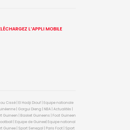
ÉLÉCHARGEZ L’APPLI MOBILE
ou Cissé | El Hadji Diouf | Equipe nationale
inéenne | Gorgui Dieng | NBA | Actualités |
Sport Guineen | Basket Guineens | Foot Guineen
otball | Equipe de Guinee| Equipe national
 Guinee | Sport Senegal | Paris Foot | Sport