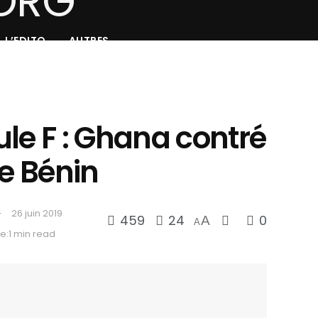
L’EDITO
AUTRES
le F : Ghana contré
le Bénin
26 juin 2019
459
24
0
A
A
e:1 min read