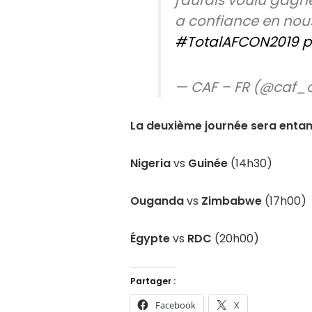
a confiance en nous
#TotalAFCON2019
p
— CAF – FR (@caf_
La deuxième journée sera entamé
Nigeria
vs
Guinée
(14h30)
Ouganda
vs
Zimbabwe
(17h00)
Égypte
vs
RDC
(20h00)
Partager :
Facebook
X