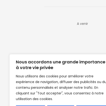
A venir
Nous accordons une grande importance
à votre vie privée
Nous utilisons des cookies pour améliorer votre
expérience de navigation, diffuser des publicités ou d
Clubs de football en Guinée | Footballeurs 
contenu personnalisés et analyser notre trafic. En
de Guinée de football | Mercato | Lions du
cliquant sur "Tout accepter", vous consentez à notre
News | Match en direct | But | Actualité au G
utilisation des cookies.
| Handball Guinee | Match Guinee | Champi
de Guinée | Senegal Equipe | Guinée | Le Se