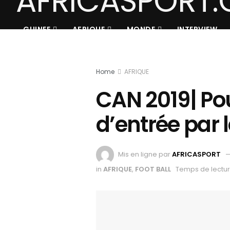
GUINEE
AFRIQUE
MONDE
INTERVIEW
Home
AFRIQUE
CAN 2019| Pou
d’entrée par 
Mis en ligne par
AFRICASPORT
in
AFRIQUE
,
FOOT BALL
Temps de lectur