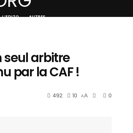
L’EDITO
AUTRES
 seul arbitre
u par la CAF !
492
10
0
A
A