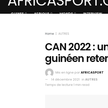
GUINEE
AFRIQUE
MONDE
INTERVIEW
Home
AUTRES
CAN 2022 : un
guinéen reten
Mis en ligne par
AFRICASPORT
14 décembre 2021
in
AUTRES
Temps de lecture:1 min read