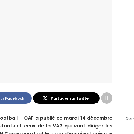
sur Facebook
Partager sur Twitter
football – CAF a publié ce mardi 14 décembre
Stan
sistants et ceux de la VAR qui vont diriger les
AN Cameroun dont le coup d’envoi est prévu le