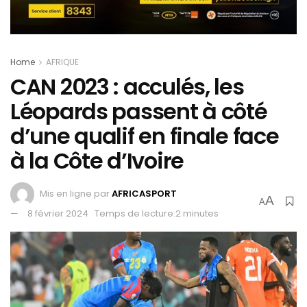
Home
AFRIQUE
CAN 2023 : acculés, les
Léopards passent à côté
d’une qualif en finale face
à la Côte d’Ivoire
Mis en ligne par
AFRICASPORT
A
A
8 février 2024
Temps de lecture:2 minutes