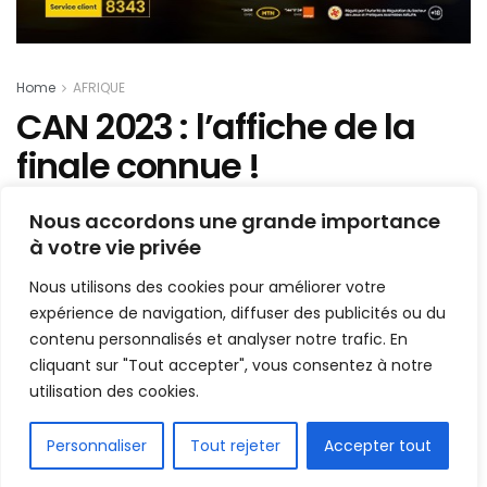
Home
AFRIQUE
CAN 2023 : l’affiche de la
finale connue !
Nous accordons une grande importance
Mis en ligne par
AFRICASPORT
A
A
à votre vie privée
7 février 2024
Temps de lecture:1 min read
Nous utilisons des cookies pour améliorer votre
expérience de navigation, diffuser des publicités ou du
contenu personnalisés et analyser notre trafic. En
cliquant sur "Tout accepter", vous consentez à notre
utilisation des cookies.
FR
Personnaliser
Tout rejeter
Accepter tout