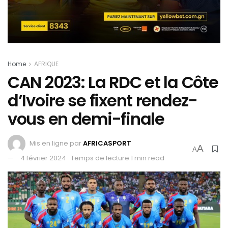
Home
AFRIQUE
CAN 2023: La RDC et la Côte
d’Ivoire se fixent rendez-
vous en demi-finale
Mis en ligne par
AFRICASPORT
A
A
4 février 2024
Temps de lecture:1 min read