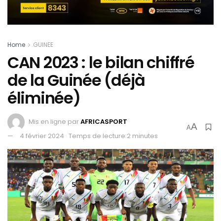
Home
GUINEE
CAN 2023 : le bilan chiffré
de la Guinée (déjà
éliminée)
Mis en ligne par
AFRICASPORT
A
A
4 février 2024
Temps de lecture:2 minutes