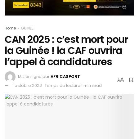
Home
GUINEE
CAN 2025 : c’est mort pour
la Guinée ! la CAF ouvrira
l’appel à candidatures
Mis en ligne par
AFRICASPORT
A
A
1 octobre 2022
Temps de lecture:1 min read