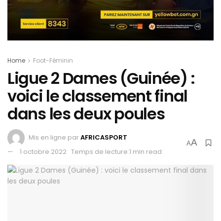
Home
Foot-Féminin
Ligue 2 Dames (Guinée) :
voici le classement final
dans les deux poules
Mis en ligne par
AFRICASPORT
A
A
1 octobre 2022
Temps de lecture:1 min read