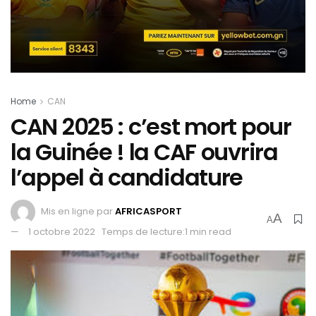
Home
CAN
CAN 2025 : c’est mort pour
la Guinée ! la CAF ouvrira
l’appel à candidature
Mis en ligne par
AFRICASPORT
A
A
1 octobre 2022
Temps de lecture:1 min read