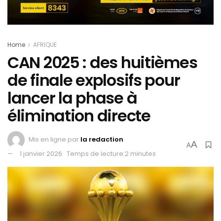
Home
AFRIQUE
CAN 2025 : des huitièmes
de finale explosifs pour
lancer la phase à
élimination directe
Mis en ligne par
la redaction
A
A
1 janvier 2026
Temps de lecture:2 minutes