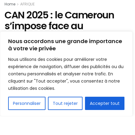
Home
AFRIQUE
CAN 2025 : le Cameroun
s’impose face au
Mozambique mais finit
Nous accordons une grande importance
deuxième
à votre vie privée
Nous utilisons des cookies pour améliorer votre
Mis en ligne par
AFRICASPORT
expérience de navigation, diffuser des publicités ou du
A
A
31 décembre 2025
contenu personnalisés et analyser notre trafic. En
Temps de lecture:1 min read
cliquant sur "Tout accepter", vous consentez à notre
utilisation des cookies.
FR
Personnaliser
Tout rejeter
Accepter tout