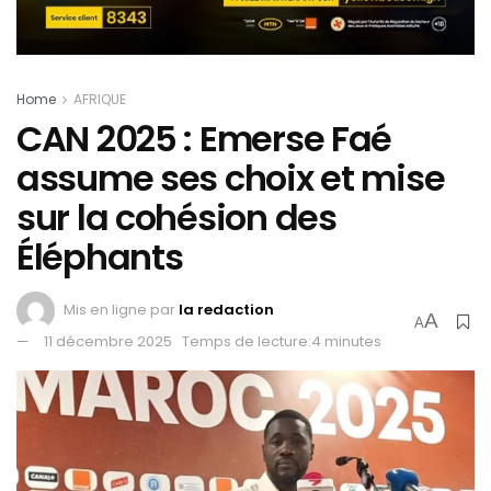
Home
AFRIQUE
CAN 2025 : Emerse Faé
assume ses choix et mise
sur la cohésion des
Éléphants
Mis en ligne par
la redaction
A
A
11 décembre 2025
Temps de lecture:4 minutes