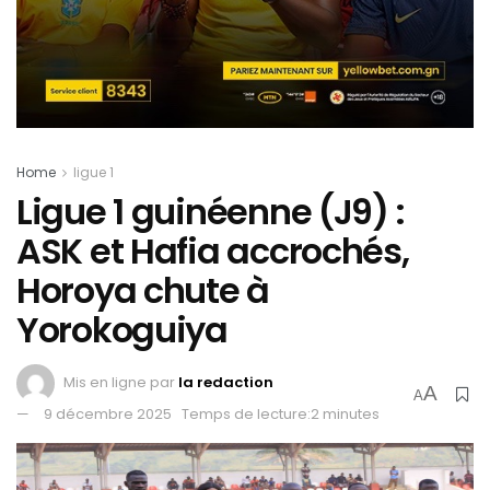
Home
ligue 1
Ligue 1 guinéenne (J9) :
ASK et Hafia accrochés,
Horoya chute à
Yorokoguiya
Mis en ligne par
la redaction
A
A
9 décembre 2025
Temps de lecture:2 minutes