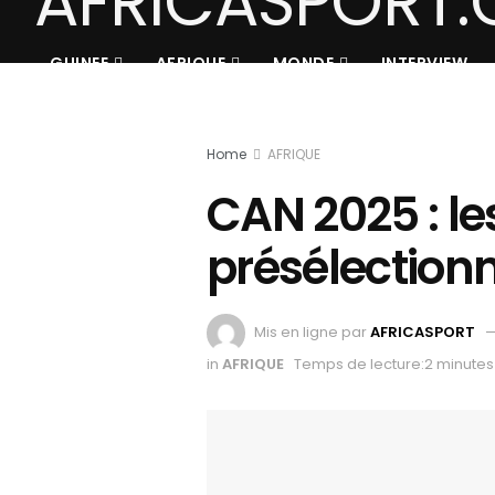
GUINEE
AFRIQUE
MONDE
INTERVIEW
Home
AFRIQUE
CAN 2025 : le
présélection
Mis en ligne par
AFRICASPORT
in
AFRIQUE
Temps de lecture:2 minutes