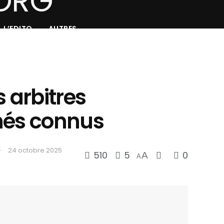
L’EDITO
AUTRES
s arbitres
nés connus
24 octobre 2025
510
5
0
A
A