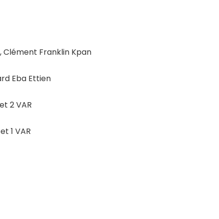
é, Clément Franklin Kpan
rd Eba Ettien
 et 2 VAR
 et 1 VAR