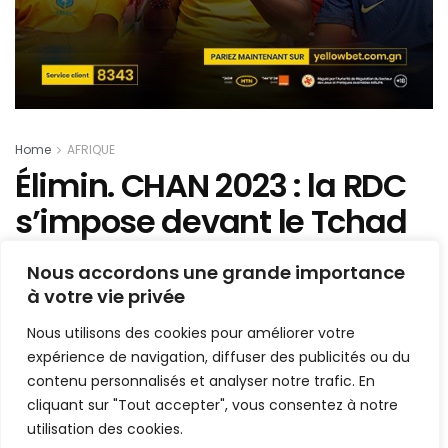
Home
AFRIQUE
Élimin. CHAN 2023 : la RDC
s’impose devant le Tchad
Mis en ligne par
AFRICASPORT
Nous accordons une grande importance
A
A
à votre vie privée
28 août 2022
Temps de lecture:1 min read
Nous utilisons des cookies pour améliorer votre
expérience de navigation, diffuser des publicités ou du
contenu personnalisés et analyser notre trafic. En
cliquant sur "Tout accepter", vous consentez à notre
utilisation des cookies.