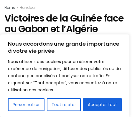
Home
Handball
Victoires de la Guinée face
au Gabon et l’Algérie
(CAN) : le président de la
Nous accordons une grande importance
fédé. Handball en parle à
à votre vie privée
cœur joyeux !
Nous utilisons des cookies pour améliorer votre
expérience de navigation, diffuser des publicités ou du
Mis en ligne par
Hamidou Bangoura
contenu personnalisés et analyser notre trafic. En
A
A
cliquant sur "Tout accepter", vous consentez à notre
14 juillet 2022
Temps de lecture:2 minutes
utilisation des cookies.
FR
Personnaliser
Tout rejeter
Accepter tout