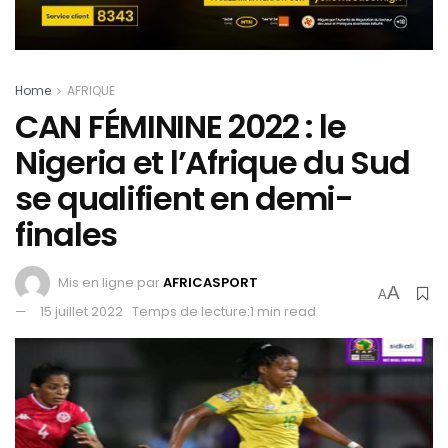
Home
AFRIQUE
CAN FÉMININE 2022 : le
Nigeria et l’Afrique du Sud
se qualifient en demi-
finales
Mis en ligne par
AFRICASPORT
A
A
15 juillet 2022
Temps de lecture:1 min read