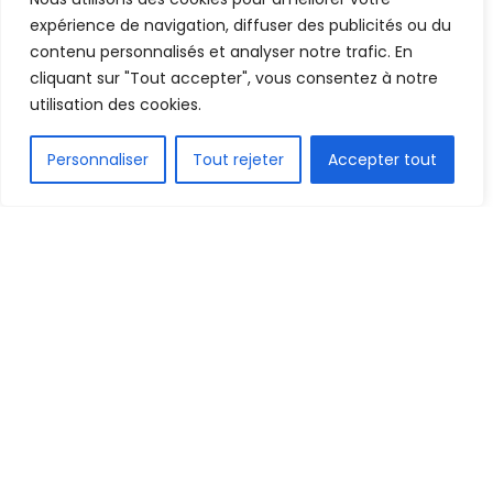
13 février 2025
Temps de lecture:1 min read
expérience de navigation, diffuser des publicités ou du
contenu personnalisés et analyser notre trafic. En
cliquant sur "Tout accepter", vous consentez à notre
utilisation des cookies.
FR
Personnaliser
Tout rejeter
Accepter tout
1.5k
PARTAGE
Après avoir assuré l’intérim lors des deux derniers
matchs de qualification pour la Coupe d’Afrique
des Nations, l’entraîneur zimbabwéen Callisto
Pasuwa a signé un contrat de deux ans. Ce
contrat le lie désormais à la sélection malawite