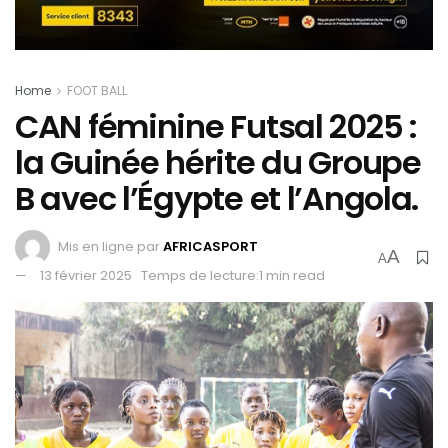
Home
FOOT BALL
CAN féminine Futsal 2025 :
la Guinée hérite du Groupe
B avec l’Égypte et l’Angola.
Mis en ligne par
AFRICASPORT
A
A
13 février 2025
Temps de lecture:1 min read