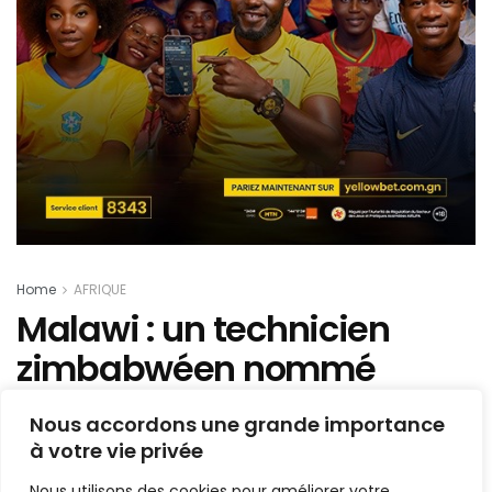
Home
AFRIQUE
Malawi : un technicien
zimbabwéen nommé
sélectionneur des Flames
Nous accordons une grande importance
à votre vie privée
Mis en ligne par
AFRICASPORT
A
A
Nous utilisons des cookies pour améliorer votre