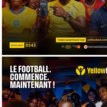
EUROPE
ASIE
AMERIQUE
INTERVIEW
L’EDITO
AUTRES
À LA UNE