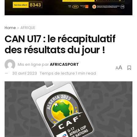
Home
AFRIQUE
CAN U17 : le récapitulatif
des résultats du jour !
Mis en ligne par
AFRICASPORT
A
A
30 avril 2023
Temps de lecture:1 min read