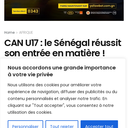
Home
AFRIQUE
CAN U17 : le Sénégal réussit
son entrée en matière !
Mis en ligne par
AFRICASPORT
Nous accordons une grande importance
A
A
à votre vie privée
30 avril 2023
Temps de lecture:1 min read
Nous utilisons des cookies pour améliorer votre
expérience de navigation, diffuser des publicités ou du
contenu personnalisés et analyser notre trafic. En
cliquant sur "Tout accepter", vous consentez à notre
utilisation des cookies.
FR
Personnaliser
Tout rejeter
Accepter tout