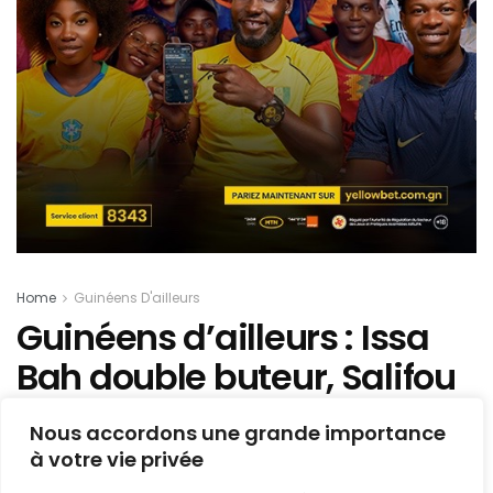
Home
Guinéens D'ailleurs
Guinéens d’ailleurs : Issa
Bah double buteur, Salifou
Soumah décisif, Morgan
Nous accordons une grande importance
Guilavogui blessé – notre
à votre vie privée