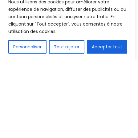
condensé du dimanche
Nous utilisons des cookies pour améliorer votre
expérience de navigation, diffuser des publicités ou du
Mis en ligne par
AFRICASPORT
contenu personnalisés et analyser notre trafic. En
A
A
cliquant sur "Tout accepter", vous consentez à notre
15 septembre 2024
utilisation des cookies.
Temps de lecture:3 minutes
FR
Personnaliser
Tout rejeter
Accepter tout
1.9k
PARTAGE
Ce dimanche, plusieurs joueurs guinéens ont eu du