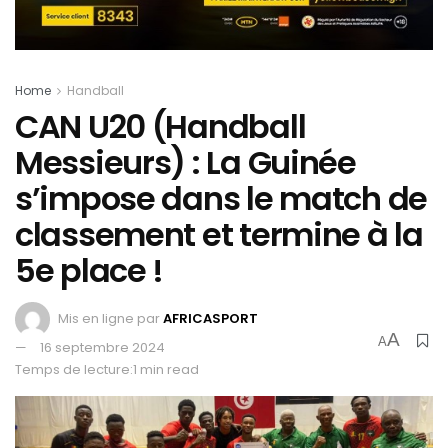
Home
Handball
CAN U20 (Handball
Messieurs) : La Guinée
s’impose dans le match de
classement et termine à la
5e place !
Mis en ligne par
AFRICASPORT
A
A
16 septembre 2024
Temps de lecture:1 min read