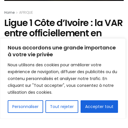
Home
AFRIQUE
Ligue 1 Côte d’Ivoire : la VAR
entre officiellement en
scène ce samedi
Nous accordons une grande importance
à votre vie privée
Mis en ligne par
AFRICASPORT
A
A
Nous utilisons des cookies pour améliorer votre
1 mai 2025
Temps de lecture:2 minutes
expérience de navigation, diffuser des publicités ou du
contenu personnalisés et analyser notre trafic. En
cliquant sur "Tout accepter", vous consentez à notre
utilisation des cookies.
FR
Personnaliser
Tout rejeter
Accepter tout