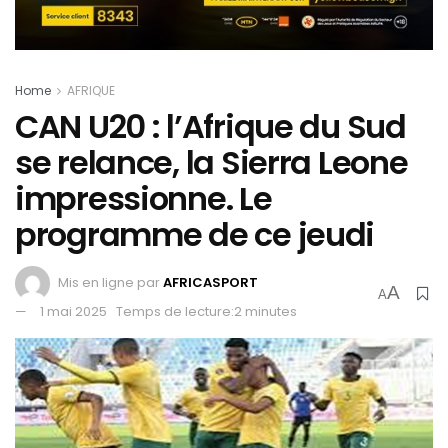
Home
AFRIQUE
CAN U20 : l’Afrique du Sud
se relance, la Sierra Leone
impressionne. Le
programme de ce jeudi
Mis en ligne par
AFRICASPORT
A
A
1 mai 2025
Temps de lecture:2 minutes