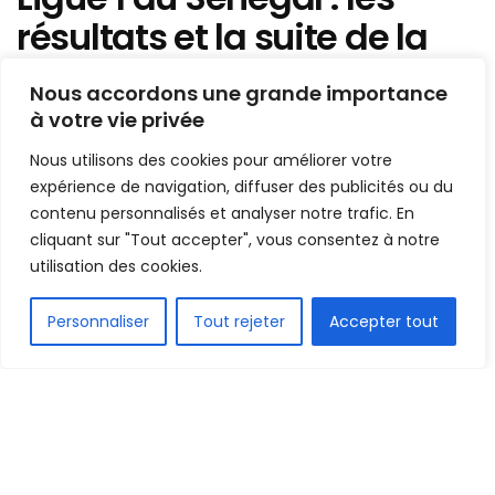
résultats et la suite de la
17e journée !
Nous accordons une grande importance
à votre vie privée
Mis en ligne par
AFRICASPORT
A
A
Nous utilisons des cookies pour améliorer votre
9 avril 2023
Temps de lecture:1 min read
expérience de navigation, diffuser des publicités ou du
contenu personnalisés et analyser notre trafic. En
cliquant sur "Tout accepter", vous consentez à notre
utilisation des cookies.
FR
Personnaliser
Tout rejeter
Accepter tout
1.5k
PARTAGE