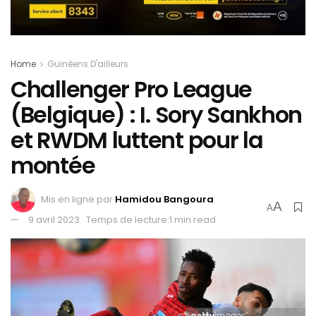
Home
Guinéens D'ailleurs
Challenger Pro League
(Belgique) : I. Sory Sankhon
et RWDM luttent pour la
montée
Mis en ligne par
Hamidou Bangoura
A
A
9 avril 2023
Temps de lecture:1 min read