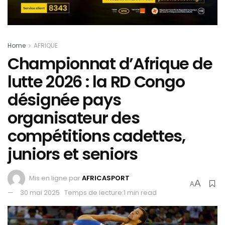
Home
AFRIQUE
Championnat d’Afrique de
lutte 2026 : la RD Congo
désignée pays
organisateur des
compétitions cadettes,
juniors et seniors
Mis en ligne par
AFRICASPORT
A
A
30 mai 2025
Temps de lecture:1 min read