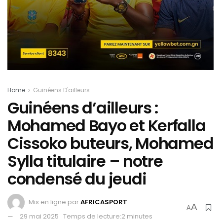
Home
Guinéens D'ailleurs
Guinéens d’ailleurs :
Mohamed Bayo et Kerfalla
Cissoko buteurs, Mohamed
Sylla titulaire – notre
condensé du jeudi
Mis en ligne par
AFRICASPORT
A
A
29 mai 2025
Temps de lecture:2 minutes