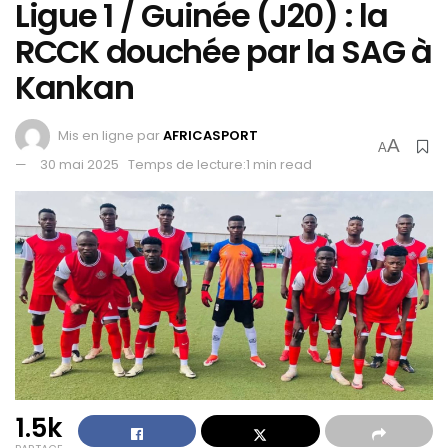
Ligue 1 / Guinée (J20) : la
RCCK douchée par la SAG à
Kankan
Mis en ligne par
AFRICASPORT
A
A
30 mai 2025
Temps de lecture:1 min read
1.5k