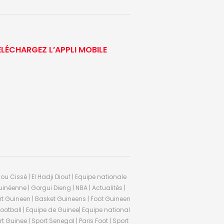
ÉLÉCHARGEZ L’APPLI MOBILE
ou Cissé | El Hadji Diouf | Equipe nationale
inéenne | Gorgui Dieng | NBA | Actualités |
Sport Guineen | Basket Guineens | Foot Guineen
otball | Equipe de Guinee| Equipe national
 Guinee | Sport Senegal | Paris Foot | Sport