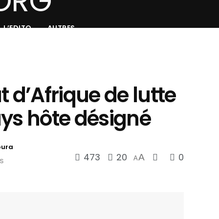
L’EDITO
AUTRES
d’Afrique de lutte
ays hôte désigné
oura
473
20
0
A
A
S