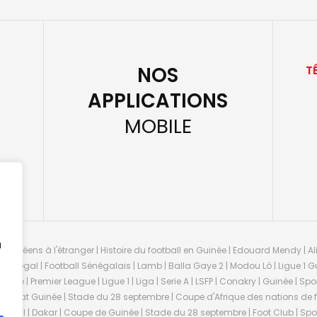
NOS
T
APPLICATIONS
MOBILE
u
guinéens à l'étranger | Histoire du football en Guinée | Edouard Mendy | Ali
 Sénégal | Football Sénégalais | Lamb | Balla Gaye 2 | Modou Lô | Ligue 1 Gu
uinée | Premier League | Ligue 1 | Liga | Serie A | LSFP | Conakry | Guinée | 
onnat Guinée | Stade du 28 septembre | Coupe d'Afrique des nations de fo
negal | Dakar | Coupe de Guinée | Stade du 28 septembre | Foot Club | Sport