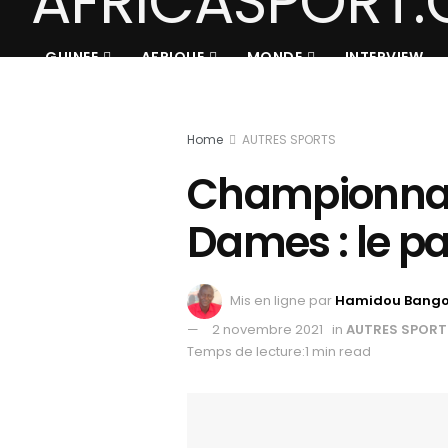
GUINEE
AFRIQUE
MONDE
INTERVIEW
Home
AUTRES SPORTS
Championnat 
Dames : le p
Mis en ligne par
Hamidou Bang
2 novembre 2021
in
AUTRES SPORT
Temps de lecture:1 min read