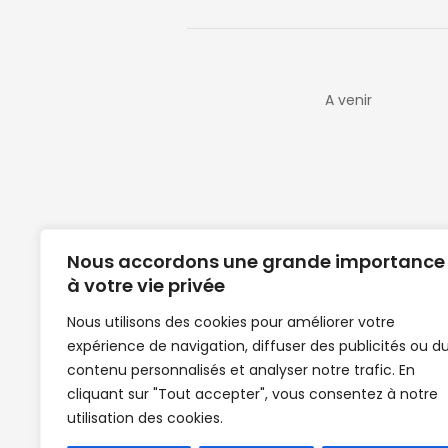
A venir
Nous accordons une grande importance
à votre vie privée
Nous utilisons des cookies pour améliorer votre
expérience de navigation, diffuser des publicités ou d
Clubs de football en Guinée | Footballeurs 
contenu personnalisés et analyser notre trafic. En
de Guinée de football | Mercato | Lions du
cliquant sur "Tout accepter", vous consentez à notre
News | Match en direct | But | Actualité au G
utilisation des cookies.
| Handball Guinee | Match Guinee | Champi
de Guinée | Senegal Equipe | Guinée | Le Se