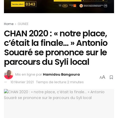
Home
GUINEE
CHAN 2020 : « notre place,
c’était la finale… » Antonio
Souaré se prononce sur le
parcours du Syli local
Mis en ligne par
Hamidou Bangoura
A
A
10 février 2021
Temps de lecture:2 minutes