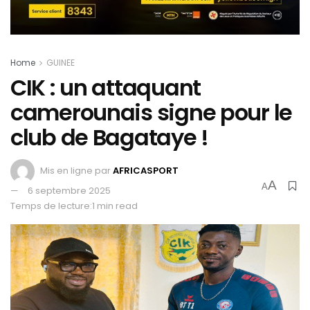
Home
GUINEE
CIK : un attaquant
camerounais signe pour le
club de Bagataye !
Mis en ligne par
AFRICASPORT
A
A
6 septembre 2025
Temps de lecture:1 min read