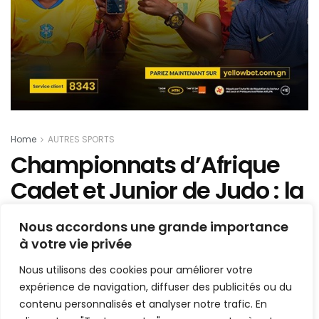
Home
AUTRES SPORTS
Championnats d’Afrique
Cadet et Junior de Judo : la
Guinée décroche deux
Nous accordons une grande importance
médailles d’or
à votre vie privée
Nous utilisons des cookies pour améliorer votre
Mis en ligne par
AFRICASPORT
expérience de navigation, diffuser des publicités ou du
A
A
6 septembre 2025
contenu personnalisés et analyser notre trafic. En
Temps de lecture:1 min read