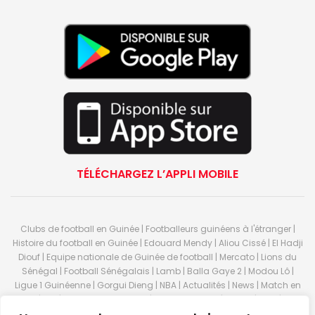
TÉLÉCHARGEZ L’APPLI MOBILE
Clubs de football en Guinée | Footballeurs guinéens à l'étranger |
Histoire du football en Guinée | Edouard Mendy | Aliou Cissé | El Hadji
Diouf | Equipe nationale de Guinée de football | Mercato | Lions du
Sénégal | Football Sénégalais | Lamb | Balla Gaye 2 | Modou Lô |
Ligue 1 Guinéenne | Gorgui Dieng | NBA | Actualités | News | Match en
direct | But | Actualité au Guinée | Premier League | Ligue 1 | Liga | Serie
A | LSFP | Conakry | Guinée | Sport Guineen | Basket Guineens | Foot