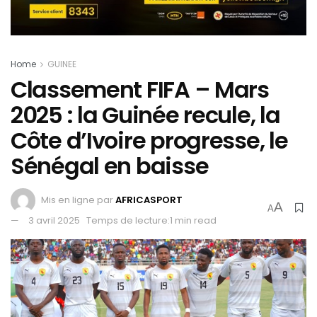
Home
GUINEE
Classement FIFA – Mars
2025 : la Guinée recule, la
Côte d’Ivoire progresse, le
Sénégal en baisse
Mis en ligne par
AFRICASPORT
A
A
3 avril 2025
Temps de lecture:1 min read