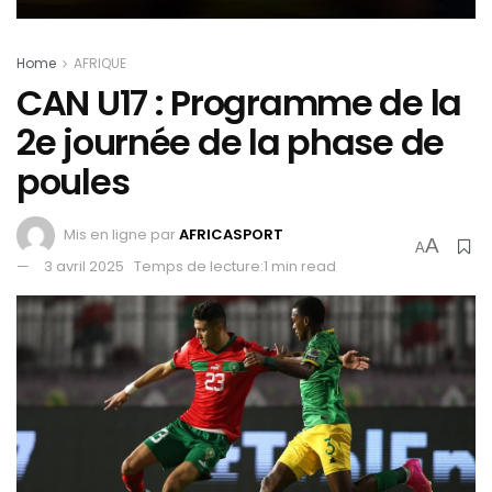
Home
AFRIQUE
CAN U17 : Programme de la
2e journée de la phase de
poules
Mis en ligne par
AFRICASPORT
A
A
3 avril 2025
Temps de lecture:1 min read