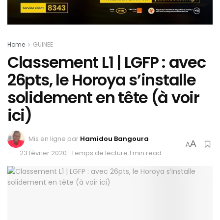
Home
GUINEE
Classement L1 | LGFP : avec
26pts, le Horoya s’installe
solidement en tête (à voir
ici)
Mis en ligne par
Hamidou Bangoura
A
A
23 février 2020
Temps de lecture:1 min read