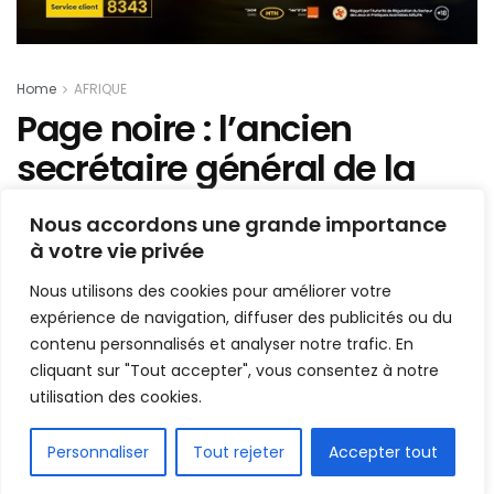
Home
AFRIQUE
Page noire : l’ancien
secrétaire général de la
CAF, l’égyptien Amr Fahmy
Nous accordons une grande importance
n’est plus !
à votre vie privée
Nous utilisons des cookies pour améliorer votre
Mis en ligne par
Hamidou Bangoura
A
A
expérience de navigation, diffuser des publicités ou du
23 février 2020
Temps de lecture:1 min read
contenu personnalisés et analyser notre trafic. En
cliquant sur "Tout accepter", vous consentez à notre
utilisation des cookies.
FR
Personnaliser
Tout rejeter
Accepter tout