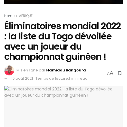
Home
AFRIQUE
Éliminatoires mondial 2022
: la liste du Togo dévoilée
avec un joueur du
championnat guinéen !
Mis en ligne par
Hamidou Bangoura
A
A
15 août 2021
Temps de lecture:1 min read