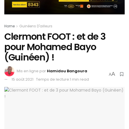
Home
Guinéens D'ailleurs
Clermont FOOT : et de 3
pour Mohamed Bayo
(Guinéen) !
Mis en ligne par
Hamidou Bangoura
A
A
15 août 2021
Temps de lecture:1 min read