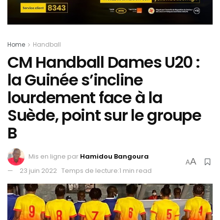
Home
Handball
CM Handball Dames U20 :
la Guinée s’incline
lourdement face à la
Suède, point sur le groupe
B
Mis en ligne par
Hamidou Bangoura
A
A
23 juin 2022
Temps de lecture:1 min read