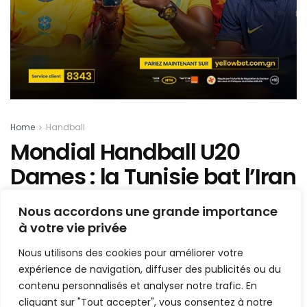
Home
Handball
Mondial Handball U20
Dames : la Tunisie bat l’Iran
et se relance dans le
Nous accordons une grande importance
groupe B
à votre vie privée
Nous utilisons des cookies pour améliorer votre
Mis en ligne par
Hamidou Bangoura
A
A
expérience de navigation, diffuser des publicités ou du
23 juin 2022
Temps de lecture:1 min read
contenu personnalisés et analyser notre trafic. En
cliquant sur "Tout accepter", vous consentez à notre