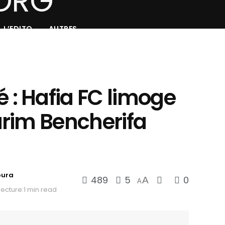
L’EDITO
AUTRES
: Hafia FC limoge
rim Bencherifa
oura
489
5
0
A
A
ecture:1 min read