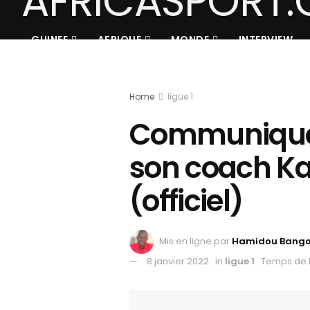
GUINEE
AFRIQUE
MONDE
INTERVIEW
Home
ligue 1
Communiqué 
son coach Ka
(officiel)
Mis en ligne par
Hamidou Bang
8 janvier 2022
in
ligue 1
Temps de l