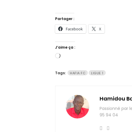
Partager :
Facebook
X
J’aime ça :
Chargement…
Tags:
HAFIA FC
LIGUE 1
Hamidou B
Passionné par l
95 94 04