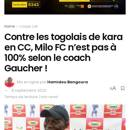
Home
coupe caf
Contre les togolais de kara
en CC, Milo FC n’est pas à
100% selon le coach
Gaucher !
Mis en ligne par
Hamidou Bangoura
A
A
8 septembre 2022
Temps de lecture:1 min read