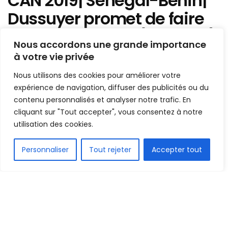
CAN 2019| Sénégal-Bénin|
Dussuyer promet de faire
un grand match (réaction)
Nous accordons une grande importance
à votre vie privée
Mis en ligne par
AFRICASPORT
A
A
Nous utilisons des cookies pour améliorer votre
9 juillet 2019
Temps de lecture:2 minutes
expérience de navigation, diffuser des publicités ou du
contenu personnalisés et analyser notre trafic. En
cliquant sur "Tout accepter", vous consentez à notre
utilisation des cookies.
FR
Personnaliser
Tout rejeter
Accepter tout
1.5k
PARTAGE