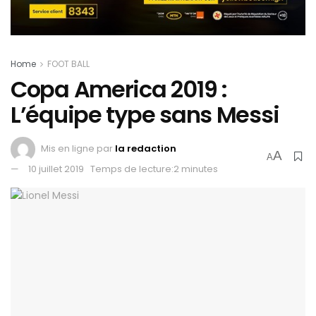
Home
FOOT BALL
Copa America 2019 :
L’équipe type sans Messi
Mis en ligne par
la redaction
A
A
10 juillet 2019
Temps de lecture:2 minutes