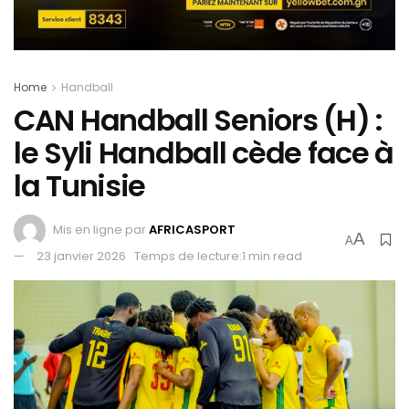
Home
Handball
CAN Handball Seniors (H) :
le Syli Handball cède face à
la Tunisie
Mis en ligne par
AFRICASPORT
A
A
23 janvier 2026
Temps de lecture:1 min read