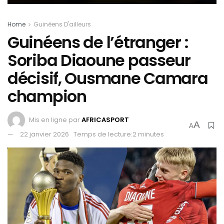
Home
Guinéens D'ailleurs
Guinéens de l’étranger :
Soriba Diaoune passeur
décisif, Ousmane Camara
champion
Mis en ligne par
AFRICASPORT
A
A
22 janvier 2026
Temps de lecture:2 minutes