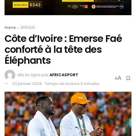
Home
AFRIQUE
Côte d’Ivoire : Emerse Faé
conforté à la tête des
Éléphants
Mis en ligne par
AFRICASPORT
A
A
23 janvier 2026
Temps de lecture:2 minutes