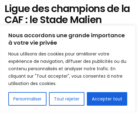
Ligue des champions de la
CAF : le Stade Malien
s’impose face à Simba, Al-
Nous accordons une grande importance
Hilal tenu en échec par
à votre vie privée
Lupopo
Nous utilisons des cookies pour améliorer votre
expérience de navigation, diffuser des publicités ou du
Mis en ligne par
AFRICASPORT
contenu personnalisés et analyser notre trafic. En
A
A
cliquant sur "Tout accepter", vous consentez à notre
1 décembre 2025
Temps de lecture:2 minutes
utilisation des cookies.
FR
Personnaliser
Tout rejeter
Accepter tout