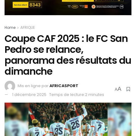
Home
AFRIQUE
Coupe CAF 2025 : le FC San
Pedro se relance,
panorama des résultats du
dimanche
Mis en ligne par
AFRICASPORT
A
A
1 décembre 2025
Temps de lecture:2 minutes