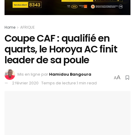
Home
AFRIQUE
Coupe CAF : qualifié en
quarts, le Horoya AC finit
leader de sa poule
Mis en ligne par
Hamidou Bangoura
A
A
2 février 2020
Temps de lecture:1 min read