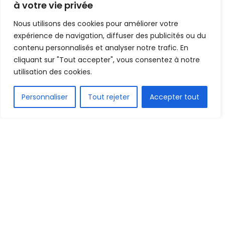
à votre vie privée
Mis en ligne par
Hamidou Bangoura
A
A
Nous utilisons des cookies pour améliorer votre
1 février 2020
Temps de lecture:1 min read
expérience de navigation, diffuser des publicités ou du
contenu personnalisés et analyser notre trafic. En
cliquant sur "Tout accepter", vous consentez à notre
utilisation des cookies.
FR
Personnaliser
Tout rejeter
Accepter tout
1.6k
PARTAGE
Ce samedi 1er Février 2020, le président de la FIFA