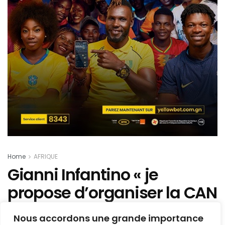
Home
AFRIQUE
Gianni Infantino « je
propose d’organiser la CAN
tous les 4 ans plutôt que… »
Nous accordons une grande importance