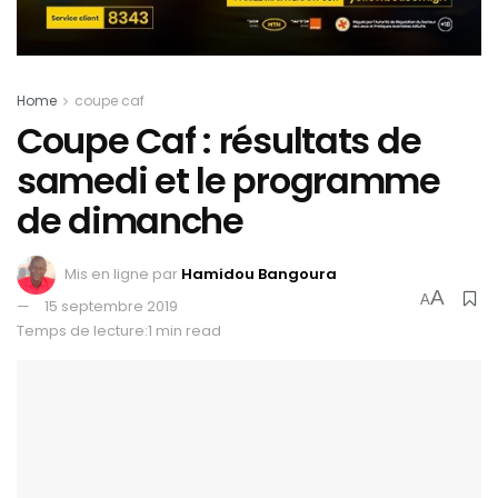
Home
coupe caf
Coupe Caf : résultats de
samedi et le programme
de dimanche
Mis en ligne par
Hamidou Bangoura
A
A
15 septembre 2019
Temps de lecture:1 min read