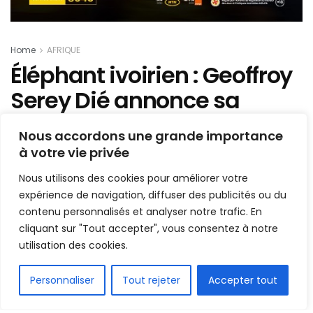
Home
AFRIQUE
Éléphant ivoirien : Geoffroy
Serey Dié annonce sa
retraite internationale
Nous accordons une grande importance
à votre vie privée
Mis en ligne par
Hamidou Bangoura
A
A
Nous utilisons des cookies pour améliorer votre
15 septembre 2019
Temps de lecture:1 min read
expérience de navigation, diffuser des publicités ou du
contenu personnalisés et analyser notre trafic. En
cliquant sur "Tout accepter", vous consentez à notre
utilisation des cookies.
FR
Personnaliser
Tout rejeter
Accepter tout