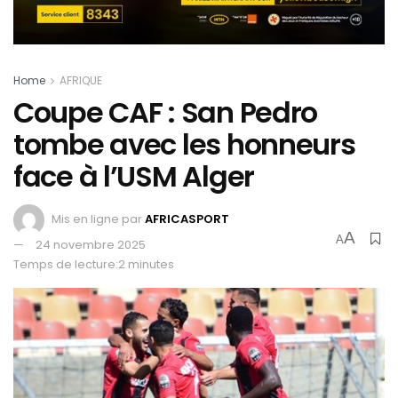
Home
AFRIQUE
Coupe CAF : San Pedro
tombe avec les honneurs
face à l’USM Alger
Mis en ligne par
AFRICASPORT
A
A
24 novembre 2025
Temps de lecture:2 minutes