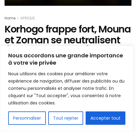
Home
AFRIQUE
Korhogo frappe fort, Mouna
et Zoman se neutralisent
(Ligue 1 Ivoirienne)
Nous accordons une grande importance
à votre vie privée
Mis en ligne par
AFRICASPORT
A
A
Nous utilisons des cookies pour améliorer votre
24 novembre 2025
Temps de lecture:1 min read
expérience de navigation, diffuser des publicités ou du
contenu personnalisés et analyser notre trafic. En
cliquant sur "Tout accepter", vous consentez à notre
utilisation des cookies.
FR
Personnaliser
Tout rejeter
Accepter tout