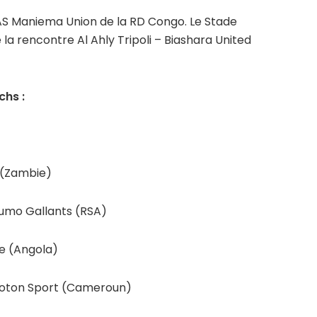
’AS Maniema Union de la RD Congo. Le Stade
 la rencontre Al Ahly Tripoli – Biashara United
chs :
 (Zambie)
mo Gallants (RSA)
e (Angola)
oton Sport (Cameroun)