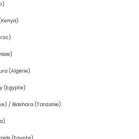
o)
(Kenya)
aroc)
nisie)
ura (Algérie)
y (Egypte)
bye) / Biashara (Tanzanie)
a)
mids (Egypte)