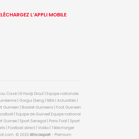
ÉLÉCHARGEZ L’APPLI MOBILE
ou Cissé | El Hadji Diouf | Equipe nationale
inéenne | Gorgui Dieng | NBA | Actualités |
Sport Guineen | Basket Guineens | Foot Guineen
otball | Equipe de Guinee| Equipe national
 Guinee | Sport Senegal | Paris Foot | Sport
rts | Football direct | Vidéo | Télécharger
ifoot.com. © 2023
Africasport
- Premium