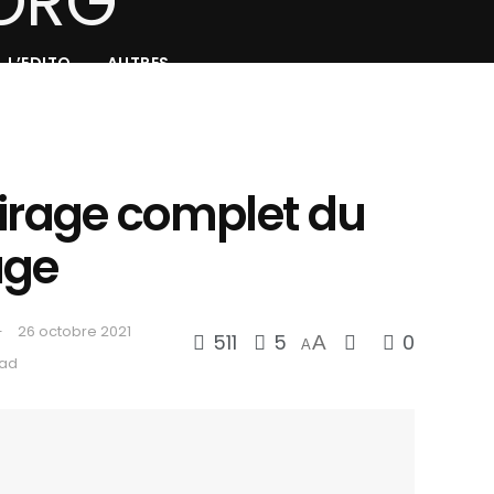
L’EDITO
AUTRES
tirage complet du
age
26 octobre 2021
511
5
0
A
A
ead