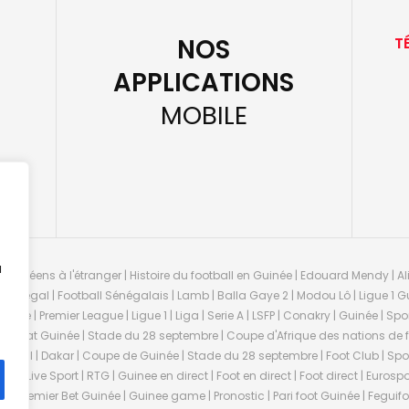
NOS
T
APPLICATIONS
MOBILE
u
guinéens à l'étranger | Histoire du football en Guinée | Edouard Mendy | Ali
 Sénégal | Football Sénégalais | Lamb | Balla Gaye 2 | Modou Lô | Ligue 1 Gu
uinée | Premier League | Ligue 1 | Liga | Serie A | LSFP | Conakry | Guinée | 
onnat Guinée | Stade du 28 septembre | Coupe d'Afrique des nations de fo
negal | Dakar | Coupe de Guinée | Stade du 28 septembre | Foot Club | Sport
ée | Live Sport | RTG | Guinee en direct | Foot en direct | Foot direct | Eurospo
ns | Premier Bet Guinée | Guinee game | Pronostic | Pari foot Guinée | Fegu