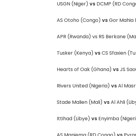
USGN (Niger)
vs
DCMP (RD Cong
AS Otoho (Congo)
vs
Gor Mahia 
APR (Rwanda) vs RS Berkane (M
Tusker (Kenya)
vs
CS Sfaxien (Tu
Hearts of Oak (Ghana)
vs
JS Sao
Rivers United (Nigeria)
vs
Al Masr
Stade Malien (Mali)
vs
Al Ahli (Li
Ittihad (Libye)
vs
Enyimba (Nigeri
AS Maniema (RD Congo)
vs
Pyra