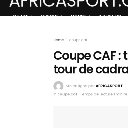
GUINEE
AFRIQUE
MONDE
INTERVIEW
Home
coupe caf
Coupe CAF : 
tour de cadr
Mis en ligne par
AFRICASPORT
in
coupe caf
Temps de lecture:1 min r