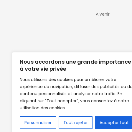
A venir
Nous accordons une grande importance
à votre vie privée
Nous utilisons des cookies pour améliorer votre
expérience de navigation, diffuser des publicités ou d
Clubs de football en Guinée | Footballeurs 
contenu personnalisés et analyser notre trafic. En
de Guinée de football | Mercato | Lions du
cliquant sur "Tout accepter", vous consentez à notre
News | Match en direct | But | Actualité au G
utilisation des cookies.
| Handball Guinee | Match Guinee | Champi
de Guinée | Senegal Equipe | Guinée | Le Se
en direct | Boxe | Sénégal Dakar | La Guin
Personnaliser
Tout rejeter
Accepter tout
Africasport | Clubs de football guinée