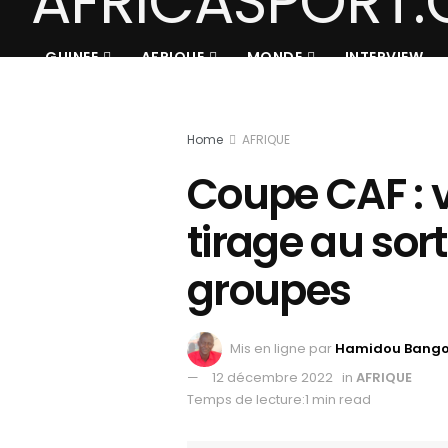
GUINEE
AFRIQUE
MONDE
INTERVIEW
Home
AFRIQUE
Coupe CAF : vo
tirage au sor
groupes
Mis en ligne par
Hamidou Bang
12 décembre 2022
in
AFRIQUE
Temps de lecture:1 min read