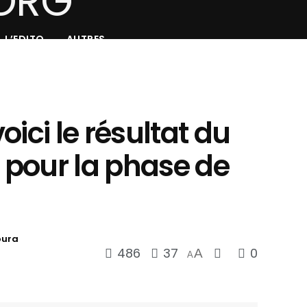
L’EDITO
AUTRES
ici le résultat du
t pour la phase de
oura
486
37
0
A
A