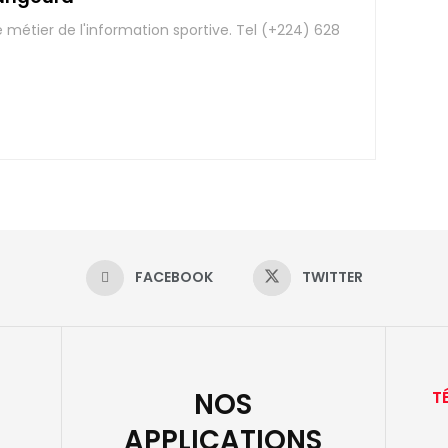
e métier de l'information sportive. Tel (+224) 628
FACEBOOK
TWITTER
NOS
T
APPLICATIONS