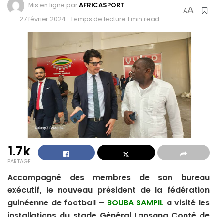
Mis en ligne par
AFRICASPORT
A
A
27 février 2024
Temps de lecture:1 min read
1.7k
PARTAGE
Accompagné des membres de son bureau
exécutif, le nouveau président de la fédération
guinéenne de football –
BOUBA SAMPIL
a visité les
installations du stade Général Lansana Conté de