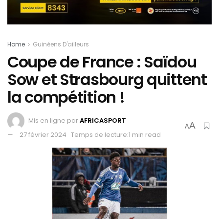
Home
Guinéens D'ailleurs
Coupe de France : Saïdou
Sow et Strasbourg quittent
la compétition !
Mis en ligne par
AFRICASPORT
A
A
27 février 2024
Temps de lecture:1 min read