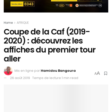
Home
AFRIQUE
Coupe de la Caf (2019-
2020) : découvrez les
affiches du premier tour
aller
Mis en ligne par
Hamidou Bangoura
A
A
26 août 2019
Temps de lecture:1 min read