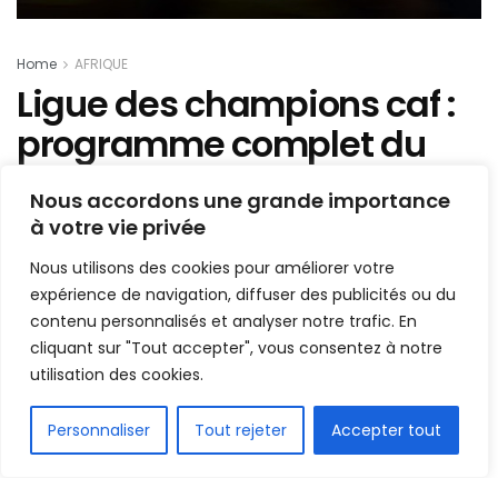
Home
AFRIQUE
Ligue des champions caf :
programme complet du
premier tour aller
Nous accordons une grande importance
à votre vie privée
Mis en ligne par
Hamidou Bangoura
A
A
Nous utilisons des cookies pour améliorer votre
26 août 2019
Temps de lecture:1 min read
expérience de navigation, diffuser des publicités ou du
contenu personnalisés et analyser notre trafic. En
cliquant sur "Tout accepter", vous consentez à notre
utilisation des cookies.
FR
Personnaliser
Tout rejeter
Accepter tout