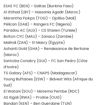
ESAE FC (BEN) – Salitas (Burkina Faso)
Al Ittihad (LBY) – Hassania Agadir (Maroc)
Marantha Fiokpo (TOG) – Djoliba (Mali)
Pélican (GAB) – Rangers FC (Nigeria)
Paradou AC (ALG) – CS Sfaxien (Tunisie)
Bolton CYC (MAU) – Zanaco (Zambie)
Malindi (ZAN) – El Masry (Égypte)
Ashanti Gold (GHA) – Renaissance de Berkane
(Maroc)
Santoba Conakry (GUI) – FC San Pedro (Côte
d’Ivoire)
TS Galaxy (AFS) – CNAPS (Madagascar)
Young Buffaloes (ESW) – Bidvest Wits (Afrique du
Sud)
El Watani (SOU) – Motema Pembe (RDC)
AS Kigali (RWA) – Proline (OUG)
Bandari (KEN) – Ben Guerdane (TUN)