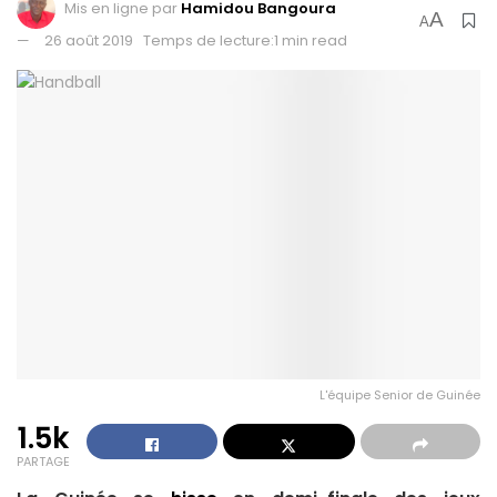
Mis en ligne par
Hamidou Bangoura
A
A
26 août 2019
Temps de lecture:1 min read
L'équipe Senior de Guinée
1.5k
PARTAGE