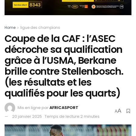
Home
ligue des champions
Coupe de la CAF : l’ASEC
décroche sa qualification
grâce à l’USMA, Berkane
brille contre Stellenbosch.
(les résultats et les
qualifiés pour les quarts)
Mis en ligne par
AFRICASPORT
A
A
20 janvier 2025
Temps de lecture:2 minutes