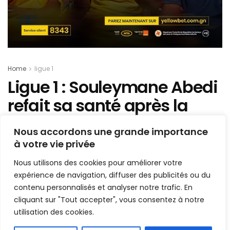
Home
ligue 1
Ligue 1 : Souleymane Abedi
refait sa santé après la
tempête avec l’équipe
Nous accordons une grande importance
locale !
à votre vie privée
Nous utilisons des cookies pour améliorer votre
Mis en ligne par
AFRICASPORT
A
A
expérience de navigation, diffuser des publicités ou du
20 janvier 2025
Temps de lecture:1 min read
contenu personnalisés et analyser notre trafic. En
cliquant sur "Tout accepter", vous consentez à notre
utilisation des cookies.