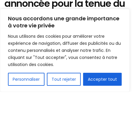
annoncée pour la tenue du
match Wydad vs Kaizer
Nous accordons une grande importance
Chiefs
à votre vie privée
Nous utilisons des cookies pour améliorer votre
Mis en ligne par
la redaction
A
A
expérience de navigation, diffuser des publicités ou du
15 février 2021
Temps de lecture:1 min read
contenu personnalisés et analyser notre trafic. En
cliquant sur "Tout accepter", vous consentez à notre
utilisation des cookies.
FR
Personnaliser
Tout rejeter
Accepter tout
1.5k