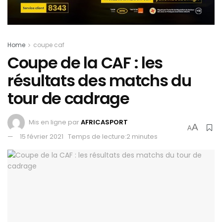
Home
coupe caf
Coupe de la CAF : les
résultats des matchs du
tour de cadrage
Mis en ligne par
AFRICASPORT
A
A
15 février 2021
Temps de lecture:2 minutes