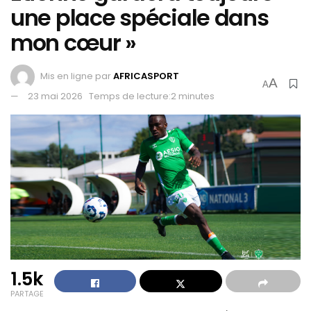
une place spéciale dans
mon cœur »
Mis en ligne par
AFRICASPORT
A
A
23 mai 2026
Temps de lecture:2 minutes
1.5k
PARTAGE