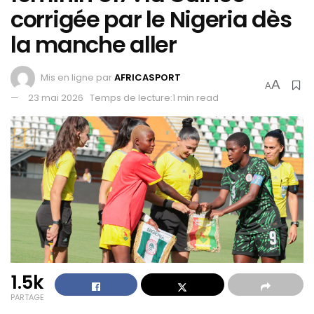
corrigée par le Nigeria dès
la manche aller
Mis en ligne par
AFRICASPORT
A
A
23 mai 2026
Temps de lecture:1 min read
1.5k
PARTAGE