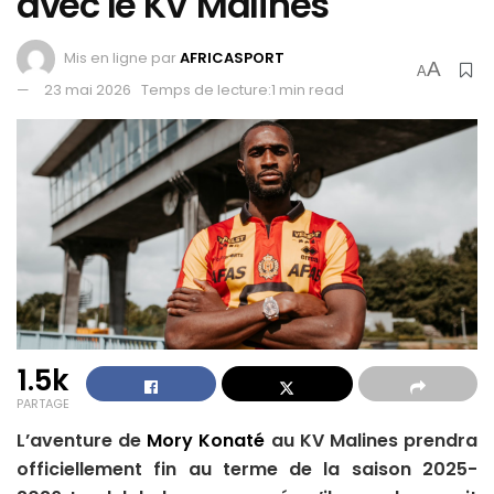
avec le KV Malines
Mis en ligne par
AFRICASPORT
A
A
23 mai 2026
Temps de lecture:1 min read
1.5k
PARTAGE
L’aventure de
Mory Konaté
au KV Malines prendra
officiellement fin au terme de la saison 2025-