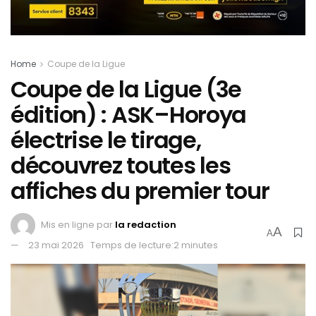
Home
Coupe de la Ligue
Coupe de la Ligue (3e
édition) : ASK–Horoya
électrise le tirage,
découvrez toutes les
affiches du premier tour
Mis en ligne par
la redaction
A
A
23 mai 2026
Temps de lecture:2 minutes