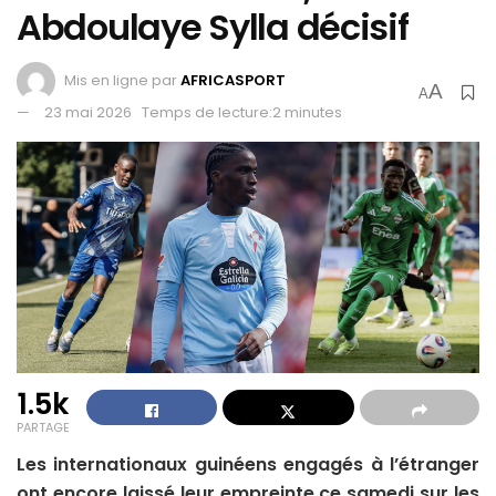
Abdoulaye Sylla décisif
Mis en ligne par
AFRICASPORT
A
A
23 mai 2026
Temps de lecture:2 minutes
1.5k
PARTAGE
Les internationaux guinéens engagés à l’étranger
ont encore laissé leur empreinte ce samedi sur les