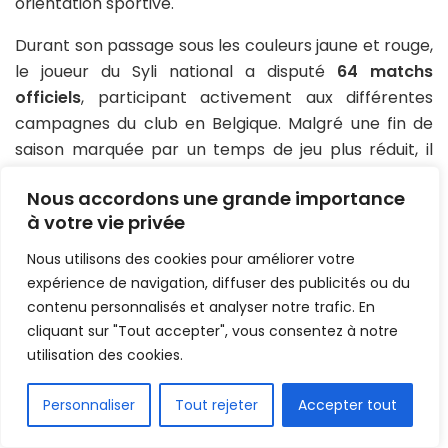
orientation sportive.
Durant son passage sous les couleurs jaune et rouge,
le joueur du Syli national a disputé
64 matchs
officiels
, participant activement aux différentes
campagnes du club en Belgique. Malgré une fin de
saison marquée par un temps de jeu plus réduit, il
quitte Malines avec l’image d’un élément
Nous accordons une grande importance
expérimenté et engagé.
à votre vie privée
À ce jour, aucune destination n’a encore été
Nous utilisons des cookies pour améliorer votre
annoncée pour la suite de sa carrière. Libre de tout
expérience de navigation, diffuser des publicités ou du
engagement dans les prochaines semaines, Mory
contenu personnalisés et analyser notre trafic. En
Konaté devrait désormais étudier les opportunités
cliquant sur "Tout accepter", vous consentez à notre
qui s’offriront à lui sur le marché des transferts.
utilisation des cookies.
Partager :
FR
Personnaliser
Tout rejeter
Accepter tout
Facebook
X