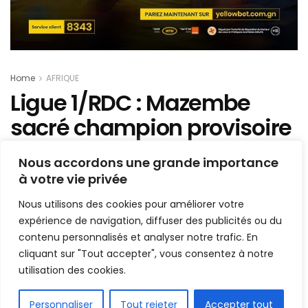
Home
AFRIQUE
Ligue 1/RDC : Mazembe
sacré champion provisoire
de la 26e édition
Nous accordons une grande importance
à votre vie privée
Mis en ligne par
la redaction
A
A
Nous utilisons des cookies pour améliorer votre
28 juin 2021
Temps de lecture:1 min read
expérience de navigation, diffuser des publicités ou du
contenu personnalisés et analyser notre trafic. En
cliquant sur "Tout accepter", vous consentez à notre
utilisation des cookies.
FR
Personnaliser
Tout rejeter
Accepter tout