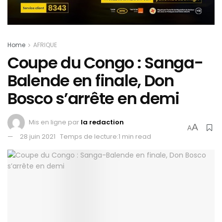
Home
AFRIQUE
Coupe du Congo : Sanga-
Balende en finale, Don
Bosco s’arrête en demi
Mis en ligne par
la redaction
A
A
28 juin 2021
Temps de lecture:1 min read