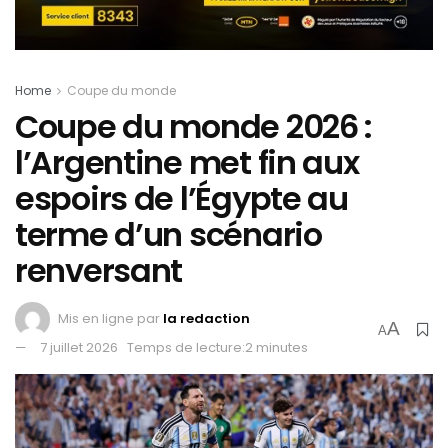
Home
Coupe du monde
Coupe du monde 2026 :
l’Argentine met fin aux
espoirs de l’Égypte au
terme d’un scénario
renversant
Mis en ligne par
la redaction
A
A
7 juillet 2026
Temps de lecture:2 minutes