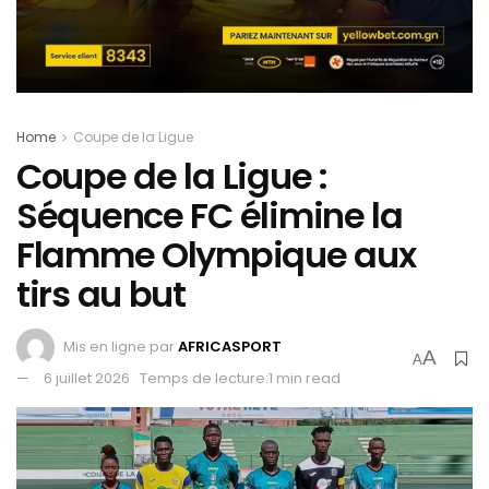
Home
Coupe de la Ligue
Coupe de la Ligue :
Séquence FC élimine la
Flamme Olympique aux
tirs au but
Mis en ligne par
AFRICASPORT
A
A
6 juillet 2026
Temps de lecture:1 min read