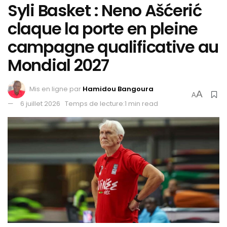
Syli Basket : Neno Ašćerić
claque la porte en pleine
campagne qualificative au
Mondial 2027
Mis en ligne par
Hamidou Bangoura
A
A
6 juillet 2026
Temps de lecture:1 min read