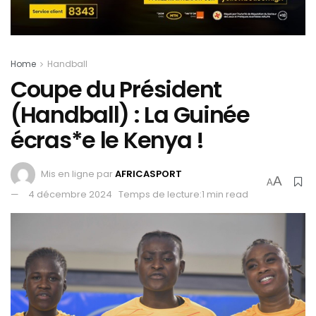
Home
Handball
Coupe du Président
(Handball) : La Guinée
écras*e le Kenya !
Mis en ligne par
AFRICASPORT
A
A
4 décembre 2024
Temps de lecture:1 min read