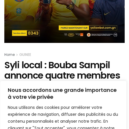
Home
GUINEE
Syli local : Bouba Sampil
annonce quatre membres
du staff du Syli A en renfort
Nous accordons une grande importance
!
à votre vie privée
Nous utilisons des cookies pour améliorer votre
Mis en ligne par
la redaction
A
A
expérience de navigation, diffuser des publicités ou du
4 décembre 2024
Temps de lecture:2 minutes
contenu personnalisés et analyser notre trafic. En
cliquant sur "Tout accepter", vous consentez à notre