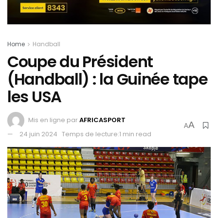
Home
Handball
Coupe du Président
(Handball) : la Guinée tape
les USA
Mis en ligne par
AFRICASPORT
A
A
24 juin 2024
Temps de lecture:1 min read