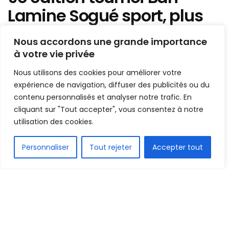
Lamine Sogué sport, plus
qu’une réussite. Bravo !
Nous accordons une grande importance
à votre vie privée
Mis en ligne par
AFRICASPORT
A
A
Nous utilisons des cookies pour améliorer votre
23 juin 2024
Temps de lecture:3 minutes
expérience de navigation, diffuser des publicités ou du
contenu personnalisés et analyser notre trafic. En
cliquant sur "Tout accepter", vous consentez à notre
utilisation des cookies.
FR
Personnaliser
Tout rejeter
Accepter tout
1.5k
PARTAGE