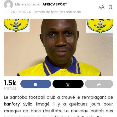
Mis en ligne par
AFRICASPORT
A
A
24 juin 2024
Temps de lecture:1 min read
1.5k
PARTAGE
Le Santoba football club a trouvé le remplaçant de
kanfory Sylla
limogé il y a quelques jours pour
manque de bons résultats. Le nouveau coach des