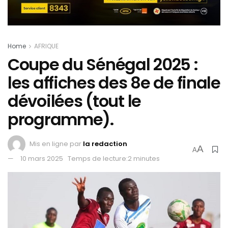
Home
AFRIQUE
Coupe du Sénégal 2025 :
les affiches des 8e de finale
dévoilées (tout le
programme).
Mis en ligne par
la redaction
A
A
10 mars 2025
Temps de lecture:2 minutes