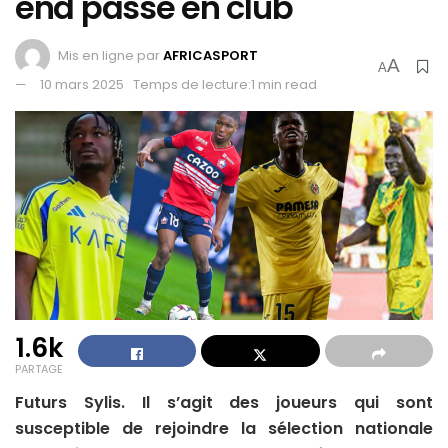
end passé en club
Mis en ligne par
AFRICASPORT
A
A
10 mars 2025
Temps de lecture:1 min read
1.6k
PARTAGE
Futurs Sylis. Il s’agit des joueurs qui sont
susceptible de rejoindre la sélection nationale