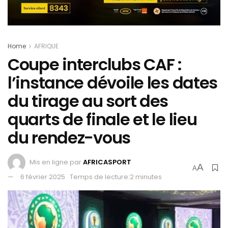
Home
AFRIQUE
Coupe interclubs CAF :
l’instance dévoile les dates
du tirage au sort des
quarts de finale et le lieu
du rendez-vous
Mis en ligne par
AFRICASPORT
A
A
6 février 2025
Temps de lecture:2 minutes