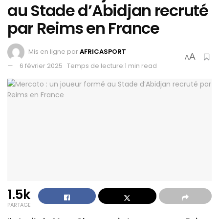
au Stade d’Abidjan recruté
par Reims en France
Mis en ligne par
AFRICASPORT
A
A
6 février 2025
Temps de lecture:1 min read
1.5k
PARTAGE