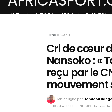
GUINEE
AFRIQUE
MONDE
INTERVIEW
Home
GUINEE
Cri de cœur 
Nansoko : « T
reçu par le C
mouvement sp
Mis en ligne par
Hamidou Bang
18 juillet 2022
in
GUINEE
Temps de l