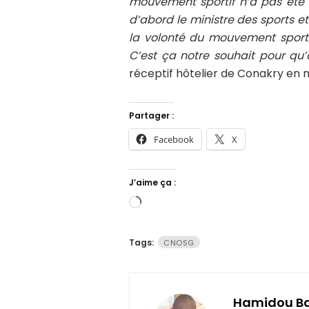
mouvement sportif n’a pas été r
d’abord le ministre des sports e
la volonté du mouvement sportif
C’est ça notre souhait pour qu
réceptif hôtelier de Conakry en ma
Partager :
Facebook
X
J’aime ça :
Chargement…
Tags:
CNOSG
Hamidou B