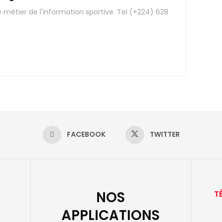
e métier de l'information sportive. Tel (+224) 628
FACEBOOK
TWITTER
NOS
T
APPLICATIONS