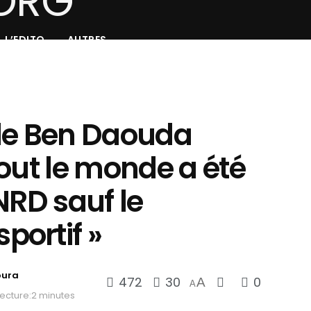
L’EDITO
AUTRES
de Ben Daouda
out le monde a été
NRD sauf le
ortif »
oura
472
30
0
A
A
ecture:2 minutes