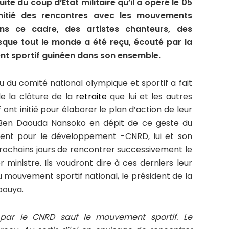
ite du coup d’État militaire qu’il a opéré le 05
nitié des rencontres avec les mouvements
ans ce cadre, des artistes chanteurs, des
sque tout le monde a été reçu, écouté par la
ent sportif guinéen dans son ensemble.
lu du comité national olympique et sportif a fait
e la clôture de la
retraite
que lui et les autres
nt initié pour élaborer le plan d’action de leur
Ben Daouda Nansoko en dépit de ce geste du
ent pour le développement -CNRD, lui et son
prochains jours de rencontrer successivement le
 ministre. Ils voudront dire à ces derniers leur
 mouvement sportif national, le président de la
bouya.
par le CNRD sauf le mouvement sportif. Le