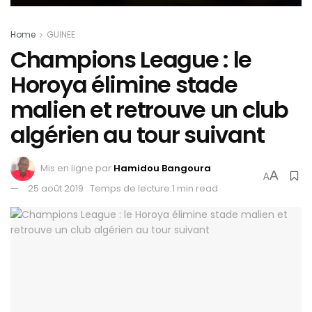
Home
GUINEE
Champions League : le
Horoya élimine stade
malien et retrouve un club
algérien au tour suivant
Mis en ligne par
Hamidou Bangoura
A
A
25 août 2019
Temps de lecture:1 min read