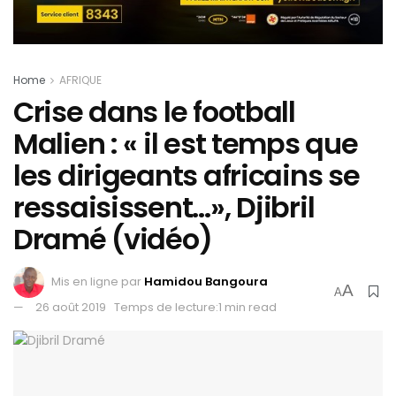
Home
AFRIQUE
Crise dans le football
Malien : « il est temps que
les dirigeants africains se
ressaisissent…», Djibril
Dramé (vidéo)
Mis en ligne par
Hamidou Bangoura
A
A
26 août 2019
Temps de lecture:1 min read