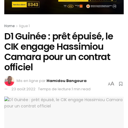
Home
ligue 1
D1 Guinée : prêt épuisé, le
CIK engage Hassimiou
Camara pour un contrat
officiel
Mis en ligne par
Hamidou Bangoura
A
A
23 août 2022
Temps de lecture:1 min read