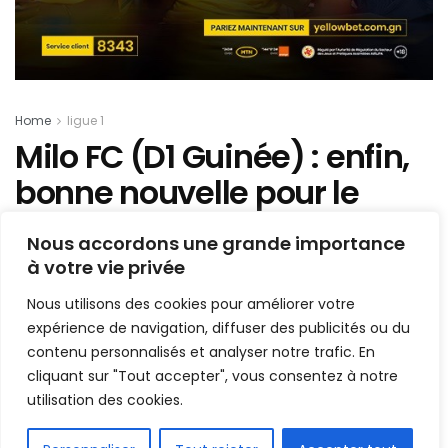
Home
ligue 1
Milo FC (D1 Guinée) : enfin,
bonne nouvelle pour le
joueur Bourlaye Camara
Nous accordons une grande importance
à votre vie privée
Mis en ligne par
Hamidou Bangoura
A
A
Nous utilisons des cookies pour améliorer votre
23 août 2022
Temps de lecture:1 min read
expérience de navigation, diffuser des publicités ou du
contenu personnalisés et analyser notre trafic. En
cliquant sur "Tout accepter", vous consentez à notre
utilisation des cookies.
FR