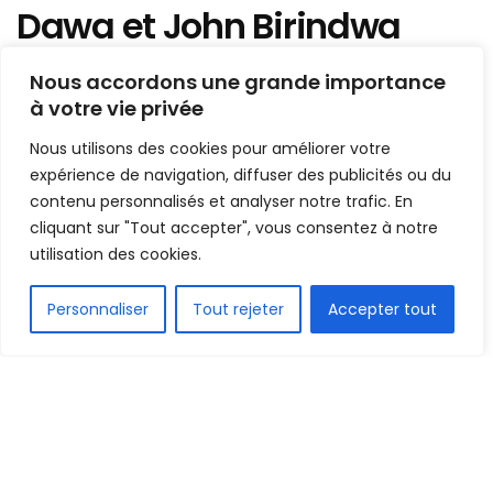
Dawa et John Birindwa
tombent d’accord
Nous accordons une grande importance
à votre vie privée
Mis en ligne par
Hamidou Bangoura
A
A
Nous utilisons des cookies pour améliorer votre
21 août 2022
Temps de lecture:1 min read
expérience de navigation, diffuser des publicités ou du
contenu personnalisés et analyser notre trafic. En
cliquant sur "Tout accepter", vous consentez à notre
utilisation des cookies.
FR
Personnaliser
Tout rejeter
Accepter tout
1.5k
PARTAGE