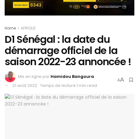
Home
AFRIQUE
D1 Sénégal : la date du
démarrage officiel de la
saison 2022-23 annoncée !
Mis en ligne par
Hamidou Bangoura
A
A
21 août 2022
Temps de lecture:1 min read